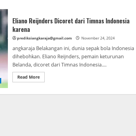
Eliano Reijnders Dicoret dari Timnas Indonesia
karena
prediksiangkaraja@gmail.com
November 24, 2024
angkaraja Belakangan ini, dunia sepak bola Indonesia
dihebohkan. Eliano Reijnders, pemain keturunan
Belanda, dicoret dari Timnas Indonesia....
Read
Read More
more
about
Eliano
Reijnders
Dicoret
dari
Timnas
Indonesia
karena