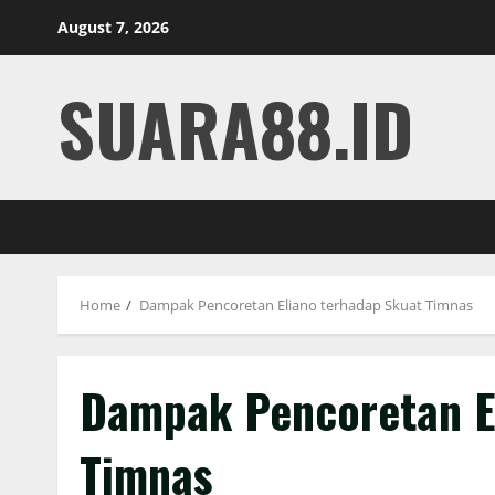
Skip
August 7, 2026
to
content
SUARA88.ID
Home
Dampak Pencoretan Eliano terhadap Skuat Timnas
Dampak Pencoretan E
Timnas