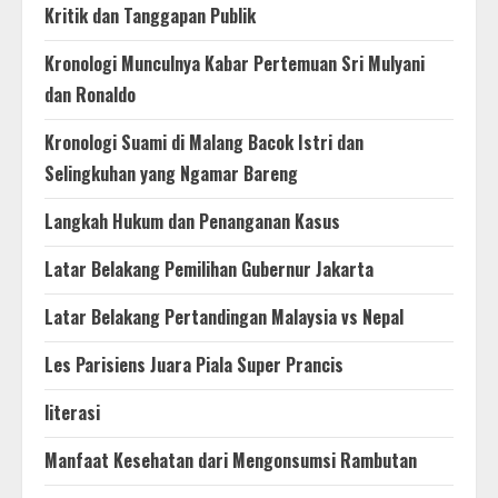
Kritik dan Tanggapan Publik
Kronologi Munculnya Kabar Pertemuan Sri Mulyani
dan Ronaldo
Kronologi Suami di Malang Bacok Istri dan
Selingkuhan yang Ngamar Bareng
Langkah Hukum dan Penanganan Kasus
Latar Belakang Pemilihan Gubernur Jakarta
Latar Belakang Pertandingan Malaysia vs Nepal
Les Parisiens Juara Piala Super Prancis
literasi
Manfaat Kesehatan dari Mengonsumsi Rambutan