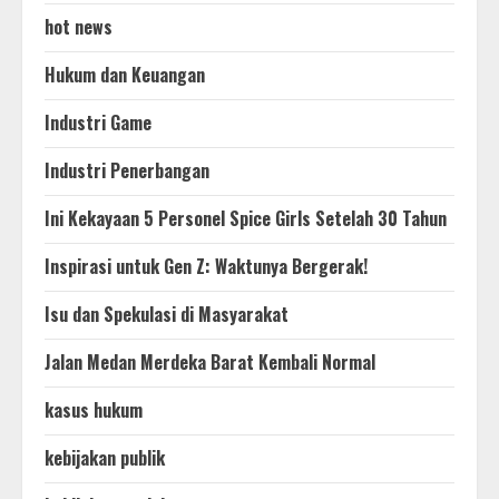
hot news
Hukum dan Keuangan
Industri Game
Industri Penerbangan
Ini Kekayaan 5 Personel Spice Girls Setelah 30 Tahun
Inspirasi untuk Gen Z: Waktunya Bergerak!
Isu dan Spekulasi di Masyarakat
Jalan Medan Merdeka Barat Kembali Normal
kasus hukum
kebijakan publik