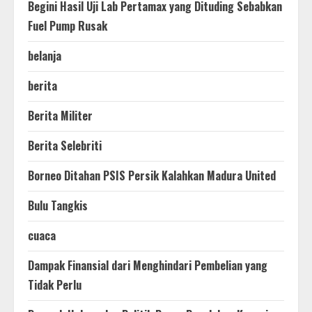
Begini Hasil Uji Lab Pertamax yang Dituding Sebabkan
Fuel Pump Rusak
belanja
berita
Berita Militer
Berita Selebriti
Borneo Ditahan PSIS Persik Kalahkan Madura United
Bulu Tangkis
cuaca
Dampak Finansial dari Menghindari Pembelian yang
Tidak Perlu