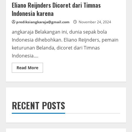
Eliano Reijnders Dicoret dari Timnas
Indonesia karena
prediksiangkaraja@gmail.com
November 24, 2024
angkaraja Belakangan ini, dunia sepak bola
Indonesia dihebohkan. Eliano Reijnders, pemain
keturunan Belanda, dicoret dari Timnas
Indonesia....
Read
Read More
more
about
Eliano
Reijnders
Dicoret
dari
Timnas
Indonesia
RECENT POSTS
karena