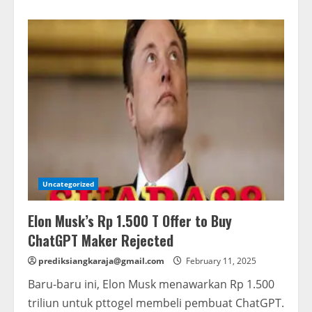
about
Polisi
Ungkap
Kronologi
Lengkap
Pembacokan
di
Cakung
Jakarta
Timur
Uncategorized
Elon Musk’s Rp 1.500 T Offer to Buy
ChatGPT Maker Rejected
prediksiangkaraja@gmail.com
February 11, 2025
Baru-baru ini, Elon Musk menawarkan Rp 1.500
triliun untuk pttogel membeli pembuat ChatGPT.