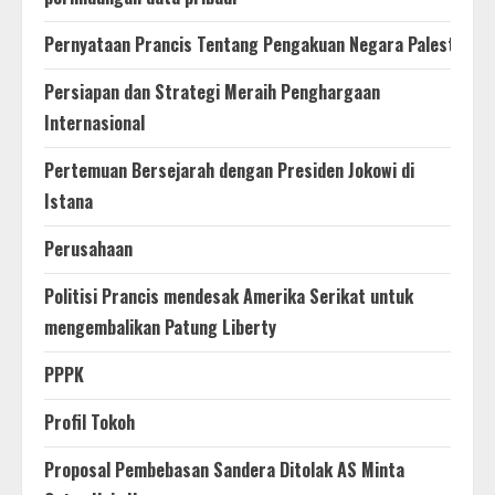
Pernyataan Prancis Tentang Pengakuan Negara Palestina
Persiapan dan Strategi Meraih Penghargaan
Internasional
Pertemuan Bersejarah dengan Presiden Jokowi di
Istana
Perusahaan
Politisi Prancis mendesak Amerika Serikat untuk
mengembalikan Patung Liberty
PPPK
Profil Tokoh
Proposal Pembebasan Sandera Ditolak AS Minta