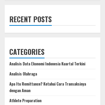
Live
Action
Legend
of
Zelda
RECENT POSTS
Pertama
Menampilkan
Link
dan
Zelda
CATEGORIES
Analisis Data Ekonomi Indonesia Kuartal Terkini
Analisis Olahraga
Apa Itu Remittance? Ketahui Cara Transaksinya
dengan Aman
Athlete Preparation