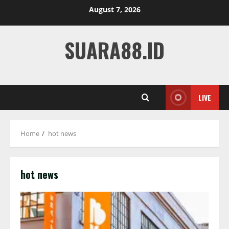
Skip
August 7, 2026
to
content
SUARA88.ID
LIVE
Home
hot news
hot news