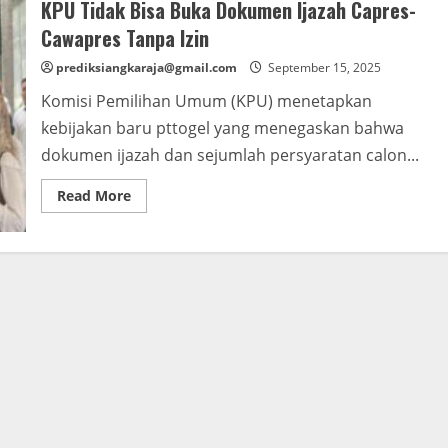
KPU Tidak Bisa Buka Dokumen Ijazah Capres-
Cawapres Tanpa Izin
prediksiangkaraja@gmail.com
September 15, 2025
Komisi Pemilihan Umum (KPU) menetapkan
kebijakan baru pttogel yang menegaskan bahwa
dokumen ijazah dan sejumlah persyaratan calon...
Read
Read More
more
about
KPU
Tidak
Bisa
Buka
Dokumen
Ijazah
Capres-
Cawapres
Tanpa
Izin