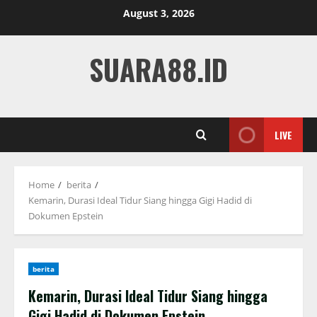
Skip
August 3, 2026
to
content
SUARA88.ID
LIVE
Home
berita
Kemarin, Durasi Ideal Tidur Siang hingga Gigi Hadid di
Dokumen Epstein
berita
Kemarin, Durasi Ideal Tidur Siang hingga
Gigi Hadid di Dokumen Epstein