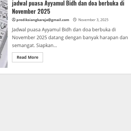
jadwal puasa Ayyamul Bidh dan doa berbuka di
November 2025
prediksiangkaraja@gmail.com
November 3, 2025
Jadwal puasa Ayyamul Bidh dan doa berbuka di
November 2025 datang dengan banyak harapan dan
semangat. Siapkan...
Read
Read More
more
about
jadwal
puasa
Ayyamul
Bidh
dan
doa
berbuka
di
November
2025