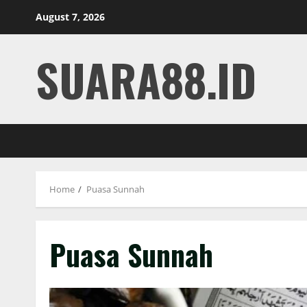
Skip
August 7, 2026
to
content
SUARA88.ID
Home
Puasa Sunnah
Puasa Sunnah