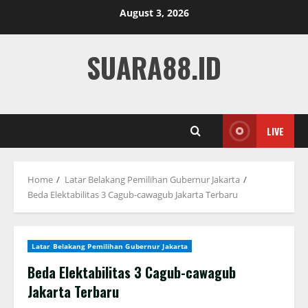
Skip
August 3, 2026
to
content
SUARA88.ID
LIVE
Home
Latar Belakang Pemilihan Gubernur Jakarta
Beda Elektabilitas 3 Cagub-cawagub Jakarta Terbaru
Latar Belakang Pemilihan Gubernur Jakarta
Beda Elektabilitas 3 Cagub-cawagub
Jakarta Terbaru