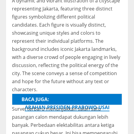
A dynamic and vibrant illustration of a cityscape
representing Jakarta, featuring three distinct
figures symbolizing different political
candidates. Each figure is visually distinct,
showcasing unique styles and colors to
represent their individual platforms. The
background includes iconic Jakarta landmarks,
with a diverse crowd of people engaging in lively
discussion, reflecting the political energy of the
city. The scene conveys a sense of competition
and hope for the future without any text or
characters.
BACA JUGA:
KAPOLRI-RESPONS-CEPAT-
ARAHAN-PRESIDEN-PRABOWO-USAI
Survei terbaru menunjukkan salah satu
pasangan calon mendapat dukungan lebih
banyak. Perbedaan elektabilitas antara ketiga
pasangan cukup besar. Ini bisa mempengaruhi