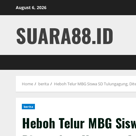
Skip
August 6, 2026
to
content
SUARA88.ID
Home
berita
Heboh Telur MBG Siswa SD Tulungagung, Di
berita
Heboh Telur MBG Sis