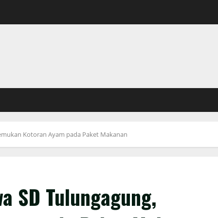
temukan Kotoran Ayam pada Paket Makanan
wa SD Tulungagung,