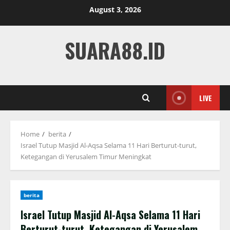
Skip
August 3, 2026
to
content
SUARA88.ID
LIVE
Home
berita
Israel Tutup Masjid Al-Aqsa Selama 11 Hari Berturut-turut,
Ketegangan di Yerusalem Timur Meningkat
berita
Israel Tutup Masjid Al-Aqsa Selama 11 Hari
Berturut-turut, Ketegangan di Yerusalem