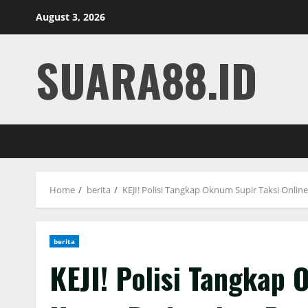
Skip
August 3, 2026
to
content
SUARA88.ID
Home
berita
KEJI! Polisi Tangkap Oknum Supir Taksi Onli
berita
KEJI! Polisi Tangkap 