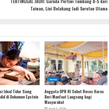
TERTINGGAL JAUH: Garuda Pertiwi Tumbang 0-5 dari
Taiwan, Lini Belakang Jadi Sorotan Utama
berita
i Ideal Tidur Siang
Anggota DPR RI Sebut Reses Harus
adid di Dokumen Epstein
Beri Manfaat Langsung bagi
Masyarakat
April 1, 2026