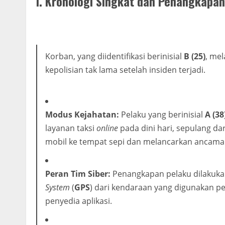
I. Kronologi Singkat dan Penangkapan
Korban, yang diidentifikasi berinisial
B (25)
, me
kepolisian tak lama setelah insiden terjadi.
Modus Kejahatan:
Pelaku yang berinisial
A (38
layanan taksi
online
pada dini hari, sepulang da
mobil ke tempat sepi dan melancarkan ancam
Peran Tim Siber:
Penangkapan pelaku dilakuka
System
(
GPS
) dari kendaraan yang digunakan pel
penyedia aplikasi.