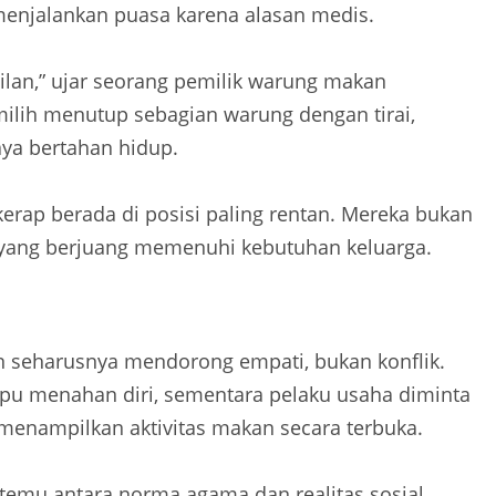
 menjalankan puasa karena alasan medis.
silan,” ujar seorang pemilik warung makan
ilih menutup sebagian warung dengan tirai,
ya bertahan hidup.
erap berada di posisi paling rentan. Mereka bukan
i yang berjuang memenuhi kebutuhan keluarga.
eharusnya mendorong empati, bukan konflik.
u menahan diri, sementara pelaku usaha diminta
enampilkan aktivitas makan secara terbuka.
k temu antara norma agama dan realitas sosial.