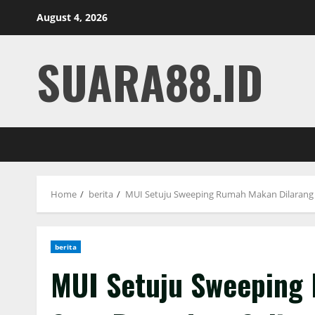
Skip
August 4, 2026
to
content
SUARA88.ID
Home
berita
MUI Setuju Sweeping Rumah Makan Dilarang
berita
MUI Setuju Sweeping