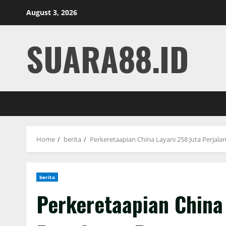
Skip
August 3, 2026
to
content
SUARA88.ID
Home
berita
Perkeretaapian China Layani 258 Juta Perja
berita
Perkeretaapian China