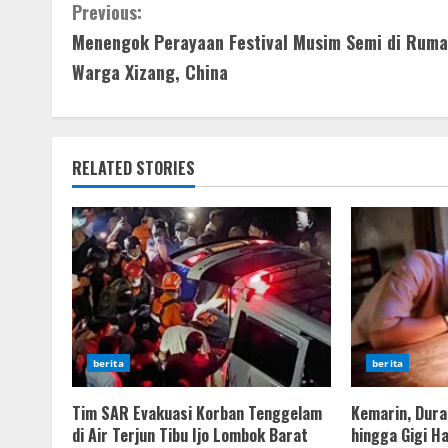
Continue
Previous:
Menengok Perayaan Festival Musim Semi di Rum
Reading
Warga Xizang, China
RELATED STORIES
berita
berita
Tim SAR Evakuasi Korban Tenggelam
Kemarin, Duras
di Air Terjun Tibu Ijo Lombok Barat
hingga Gigi H