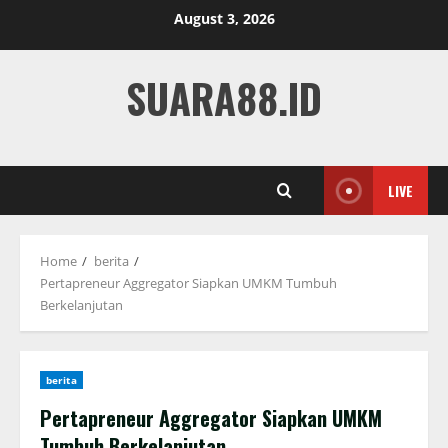
Skip
August 3, 2026
to
content
SUARA88.ID
LIVE
Home
berita
Pertapreneur Aggregator Siapkan UMKM Tumbuh
Berkelanjutan
berita
Pertapreneur Aggregator Siapkan UMKM
Tumbuh Berkelanjutan