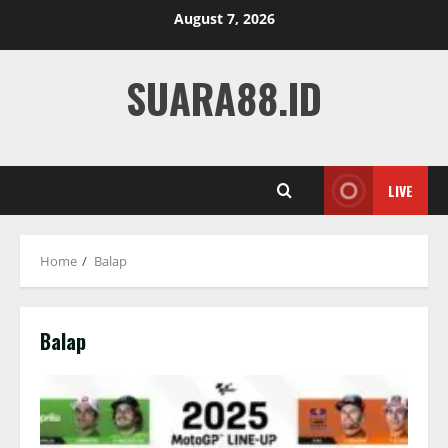
Skip
August 7, 2026
to
content
SUARA88.ID
LIVE
Home
Balap
Balap