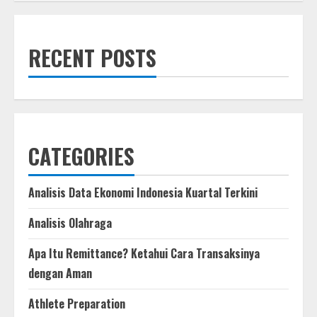
MotoGP™
Team
Presentations
dates
for
RECENT POSTS
your
diaries
CATEGORIES
Analisis Data Ekonomi Indonesia Kuartal Terkini
Analisis Olahraga
Apa Itu Remittance? Ketahui Cara Transaksinya
dengan Aman
Athlete Preparation