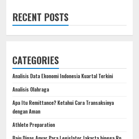
to
Watch
Mali
RECENT POSTS
vs
Zambia
Live
at
AFCON
2025
on
beIN
SPORTS
CATEGORIES
Analisis Data Ekonomi Indonesia Kuartal Terkini
Analisis Olahraga
Apa Itu Remittance? Ketahui Cara Transaksinya
dengan Aman
Athlete Preparation
Baju Dinas Anyar Para Legislator Jakarta hingga Rp