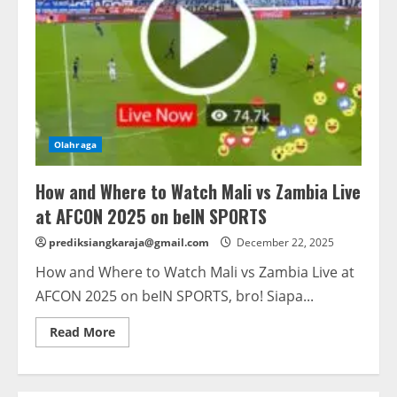
Olahraga
How and Where to Watch Mali vs Zambia Live
at AFCON 2025 on beIN SPORTS
prediksiangkaraja@gmail.com
December 22, 2025
How and Where to Watch Mali vs Zambia Live at
AFCON 2025 on beIN SPORTS, bro! Siapa...
Read
Read More
more
about
How
and
Where