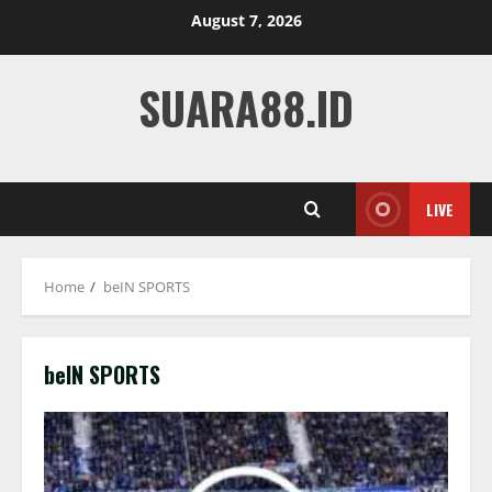
Skip
August 7, 2026
to
content
SUARA88.ID
LIVE
Home
beIN SPORTS
beIN SPORTS