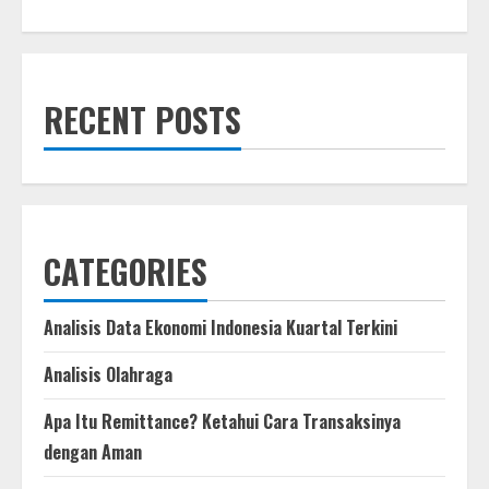
about
Liverpool
to
pay
at
least
£2.8m
RECENT POSTS
for
Rio
Ngumoha
after
Chelsea
compensation
decided
–
The
Athletic
CATEGORIES
Analisis Data Ekonomi Indonesia Kuartal Terkini
Analisis Olahraga
Apa Itu Remittance? Ketahui Cara Transaksinya
dengan Aman