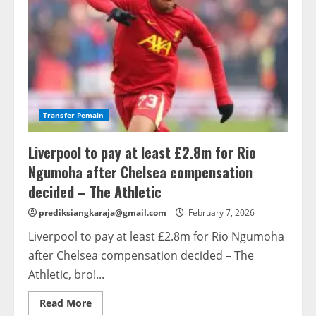
Transfer Pemain
Liverpool to pay at least £2.8m for Rio
Ngumoha after Chelsea compensation
decided – The Athletic
prediksiangkaraja@gmail.com
February 7, 2026
Liverpool to pay at least £2.8m for Rio Ngumoha
after Chelsea compensation decided – The
Athletic, bro!...
Read
Read More
more