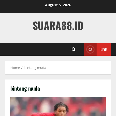
Skip
August 5, 2026
to
content
SUARA88.ID
LIVE
Home
bintang muda
bintang muda