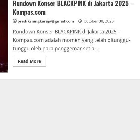
Rundown Konser BLACKPINK di Jakarta 2025 –
Kompas.com
prediksiangkaraja@gmail.com
October 30, 2025
Rundown Konser BLACKPINK di Jakarta 2025 –
Kompas.com adalah momen yang telah ditunggu-
tunggu oleh para penggemar setia...
Read
Read More
more
about
Rundown
Konser
BLACKPINK
di
Jakarta
2025
–
Kompas.com