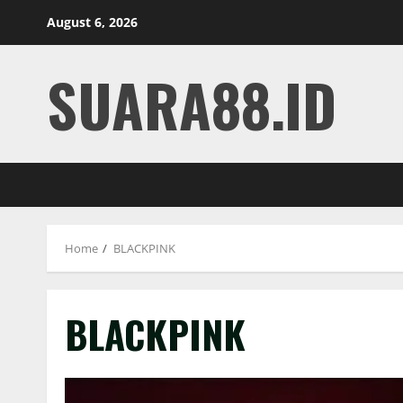
Skip
August 6, 2026
to
content
SUARA88.ID
Home
BLACKPINK
BLACKPINK