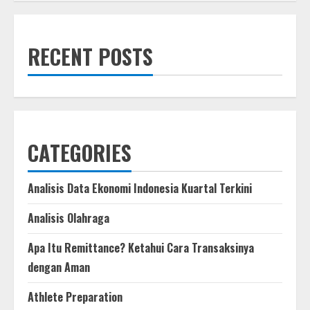
Control
RRQ
Hoshi
2025
Kesalahan
RECENT POSTS
Mikro
vs
Makro
CATEGORIES
Analisis Data Ekonomi Indonesia Kuartal Terkini
Analisis Olahraga
Apa Itu Remittance? Ketahui Cara Transaksinya
dengan Aman
Athlete Preparation