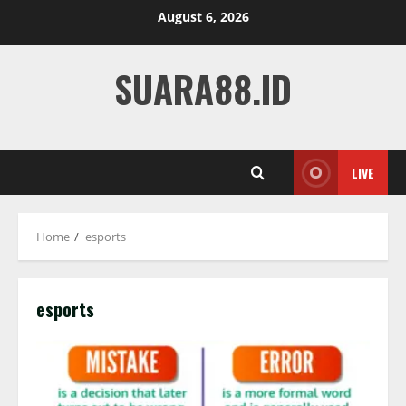
Skip
August 6, 2026
to
content
SUARA88.ID
LIVE
Home
esports
esports