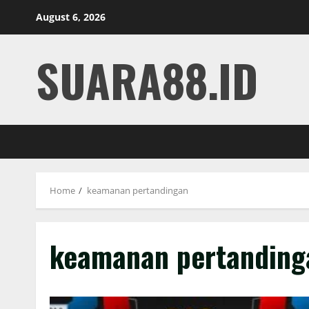
Skip
August 6, 2026
to
content
SUARA88.ID
Home
keamanan pertandingan
keamanan pertanding