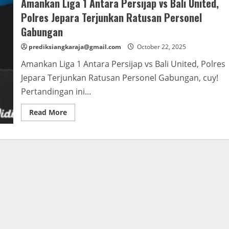
Amankan Liga 1 Antara Persijap vs Bali United,
Polres Jepara Terjunkan Ratusan Personel
Gabungan
prediksiangkaraja@gmail.com
October 22, 2025
Amankan Liga 1 Antara Persijap vs Bali United, Polres
Jepara Terjunkan Ratusan Personel Gabungan, cuy!
Pertandingan ini...
Read
Read More
more
about
Amankan
Liga
1
Antara
Persijap
vs
Bali
United,
Polres
Jepara
Terjunkan
Ratusan
Personel
Gabungan