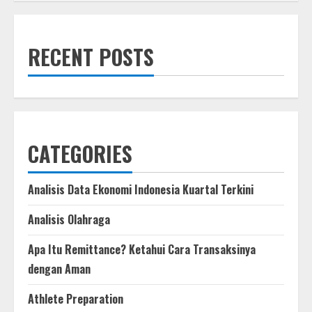
intensifies
crackdown
on
misuse
of
RECENT POSTS
personal
data
CATEGORIES
Analisis Data Ekonomi Indonesia Kuartal Terkini
Analisis Olahraga
Apa Itu Remittance? Ketahui Cara Transaksinya
dengan Aman
Athlete Preparation