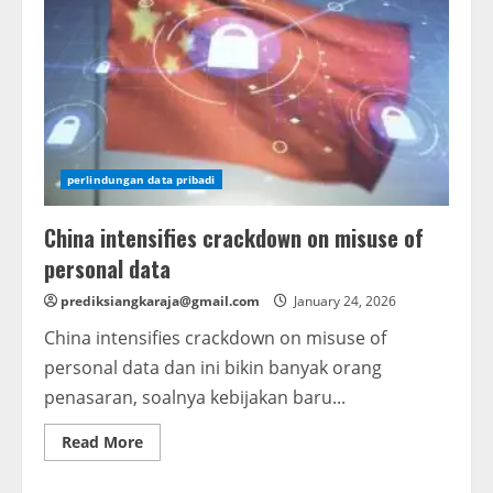
perlindungan data pribadi
China intensifies crackdown on misuse of
personal data
prediksiangkaraja@gmail.com
January 24, 2026
China intensifies crackdown on misuse of
personal data dan ini bikin banyak orang
penasaran, soalnya kebijakan baru...
Read
Read More
more
about
China