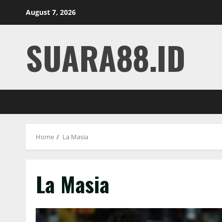
Skip
August 7, 2026
to
content
SUARA88.ID
Home
La Masia
La Masia