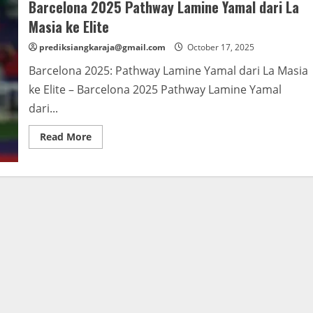
Barcelona 2025 Pathway Lamine Yamal dari La
Masia ke Elite
prediksiangkaraja@gmail.com
October 17, 2025
Barcelona 2025: Pathway Lamine Yamal dari La Masia
ke Elite – Barcelona 2025 Pathway Lamine Yamal
dari...
Read
Read More
more
about
Barcelona
2025
Pathway
Lamine
Yamal
dari
La
Masia
ke
Elite