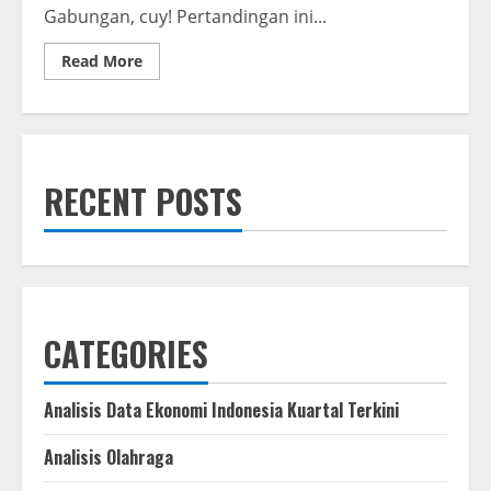
Gabungan, cuy! Pertandingan ini...
Read
Read More
more
about
Amankan
Liga
1
Antara
Persijap
vs
RECENT POSTS
Bali
United,
Polres
Jepara
Terjunkan
Ratusan
Personel
Gabungan
CATEGORIES
Analisis Data Ekonomi Indonesia Kuartal Terkini
Analisis Olahraga