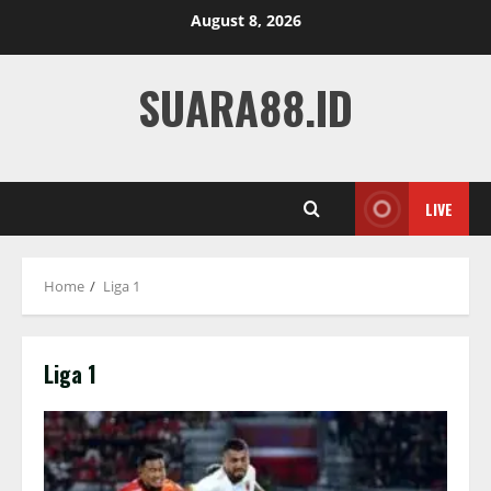
Skip
August 8, 2026
to
content
SUARA88.ID
LIVE
Home
Liga 1
Liga 1