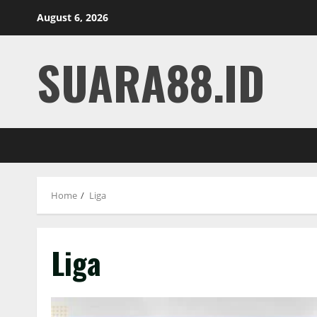
Skip
August 6, 2026
to
content
SUARA88.ID
Home
Liga
Liga