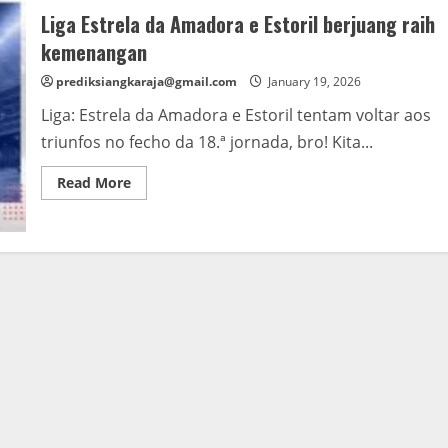
Liga Estrela da Amadora e Estoril berjuang raih
kemenangan
prediksiangkaraja@gmail.com
January 19, 2026
Liga: Estrela da Amadora e Estoril tentam voltar aos
triunfos no fecho da 18.ª jornada, bro! Kita...
Read
Read More
more
about
Liga
Estrela
da
Amadora
e
Estoril
berjuang
raih
kemenangan