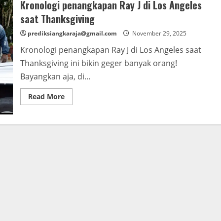
Kronologi penangkapan Ray J di Los Angeles
saat Thanksgiving
prediksiangkaraja@gmail.com
November 29, 2025
Kronologi penangkapan Ray J di Los Angeles saat
Thanksgiving ini bikin geger banyak orang!
Bayangkan aja, di...
Read
Read More
more
about
Kronologi
penangkapan
Ray
J
di
Los
Angeles
saat
Thanksgiving