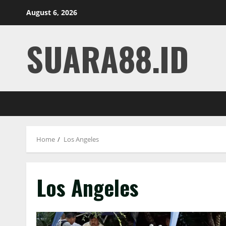
Skip
August 6, 2026
to
content
SUARA88.ID
Home
Los Angeles
Los Angeles