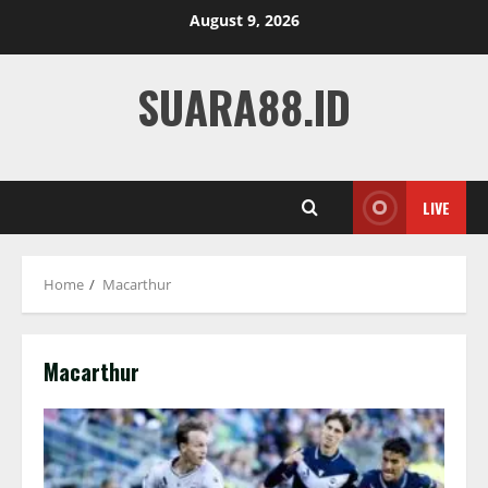
Skip
August 9, 2026
to
content
SUARA88.ID
LIVE
Home
Macarthur
Macarthur