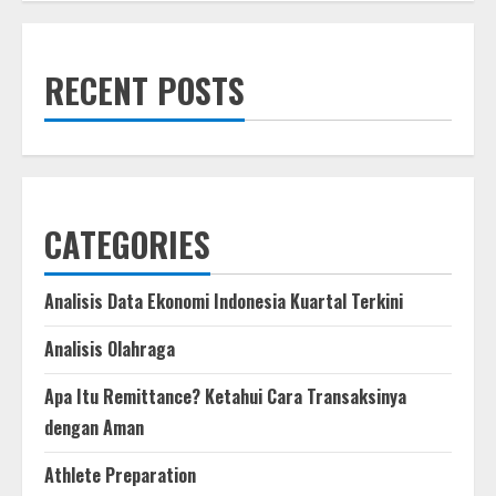
vs.
Western
Sydney
(1
Nov,
RECENT POSTS
2025)
Live
Score
CATEGORIES
Analisis Data Ekonomi Indonesia Kuartal Terkini
Analisis Olahraga
Apa Itu Remittance? Ketahui Cara Transaksinya
dengan Aman
Athlete Preparation