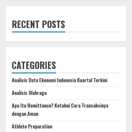
PPPK
Paruh
Waktu
Tidak
Ikut
RECENT POSTS
Pelantikan
Lumayan
Banyak
CATEGORIES
Analisis Data Ekonomi Indonesia Kuartal Terkini
Analisis Olahraga
Apa Itu Remittance? Ketahui Cara Transaksinya
dengan Aman
Athlete Preparation