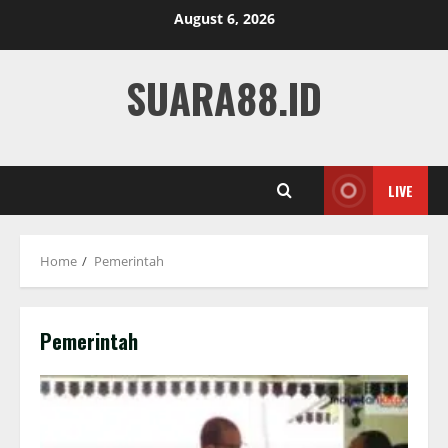
Skip
August 6, 2026
to
content
SUARA88.ID
LIVE
Home
Pemerintah
Pemerintah