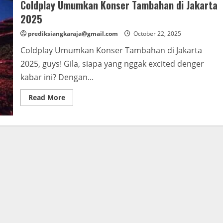
Coldplay Umumkan Konser Tambahan di Jakarta
2025
prediksiangkaraja@gmail.com
October 22, 2025
Coldplay Umumkan Konser Tambahan di Jakarta
2025, guys! Gila, siapa yang nggak excited denger
kabar ini? Dengan...
Read
Read More
more
about
Coldplay
Umumkan
Konser
Tambahan
di
Jakarta
2025