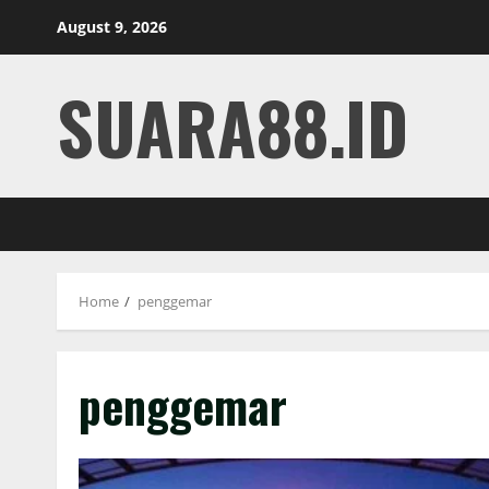
Skip
August 9, 2026
to
content
SUARA88.ID
Home
penggemar
penggemar