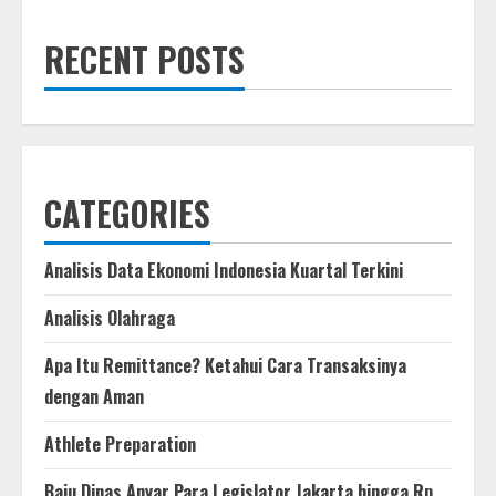
dari
Alibaba
Cloud
RECENT POSTS
CATEGORIES
Analisis Data Ekonomi Indonesia Kuartal Terkini
Analisis Olahraga
Apa Itu Remittance? Ketahui Cara Transaksinya
dengan Aman
Athlete Preparation
Baju Dinas Anyar Para Legislator Jakarta hingga Rp