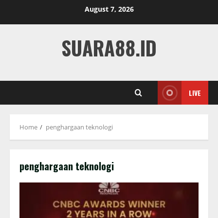
Skip
August 7, 2026
to
content
SUARA88.ID
LIVE
Home
penghargaan teknologi
penghargaan teknologi