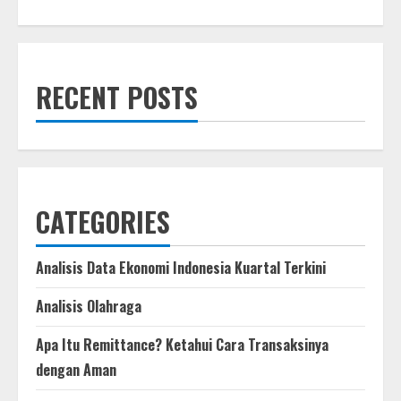
about
Pengusaha
Minta
Pemerintah
Hati-
hati
Tetapkan
RECENT POSTS
UMP
2026
CATEGORIES
Analisis Data Ekonomi Indonesia Kuartal Terkini
Analisis Olahraga
Apa Itu Remittance? Ketahui Cara Transaksinya
dengan Aman