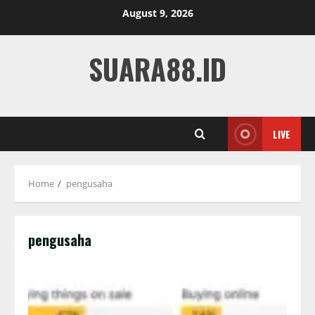
Skip
August 9, 2026
to
content
SUARA88.ID
LIVE
Home
pengusaha
pengusaha