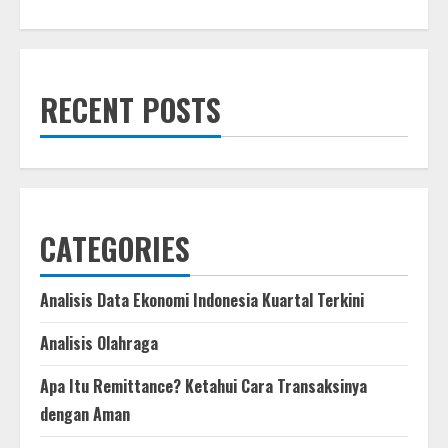
about
Rizki
Juniansyah
Pindah
ke
TNI
AD,
RECENT POSTS
Pengamat
Sebut
Sejak
Operasi
Trikora
Sudah
Ada
CATEGORIES
Analisis Data Ekonomi Indonesia Kuartal Terkini
Analisis Olahraga
Apa Itu Remittance? Ketahui Cara Transaksinya
dengan Aman