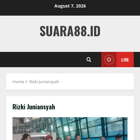
Skip
August 7, 2026
to
content
SUARA88.ID
LIVE
Home
Rizki Juniansyah
Rizki Juniansyah