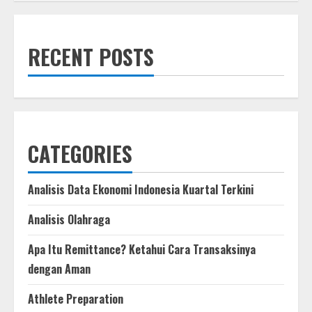
Set
for
Exciting
Showdown
in
RECENT POSTS
Original
Rivalry
CATEGORIES
Analisis Data Ekonomi Indonesia Kuartal Terkini
Analisis Olahraga
Apa Itu Remittance? Ketahui Cara Transaksinya
dengan Aman
Athlete Preparation