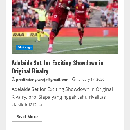
Olahraga
Adelaide Set for Exciting Showdown in
Original Rivalry
prediksiangkaraja@gmail.com
January 17, 2026
Adelaide Set for Exciting Showdown in Original
Rivalry, bro! Siapa yang nggak tahu rivalitas
klasik ini? Dua...
Read
Read More
more
about
Adelaide