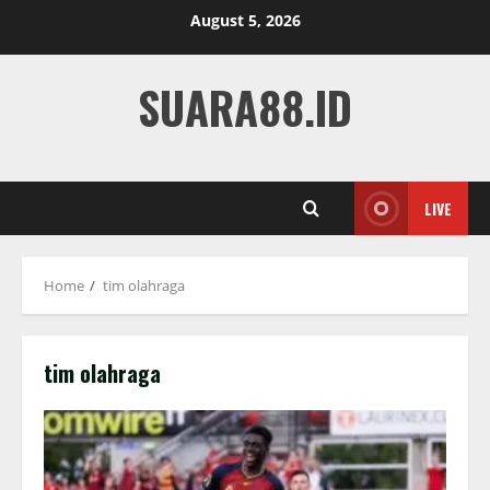
Skip
August 5, 2026
to
content
SUARA88.ID
LIVE
Home
tim olahraga
tim olahraga