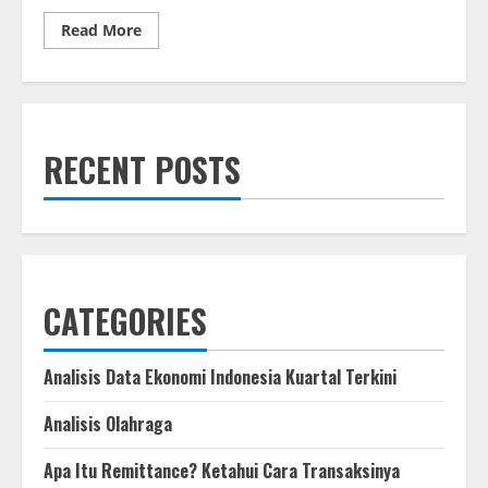
Read
Read More
more
about
Live
Streaming
Serie
A
2025/26
Como
RECENT POSTS
vs
Juventus,
Tayang
di
Vidio
CATEGORIES
Analisis Data Ekonomi Indonesia Kuartal Terkini
Analisis Olahraga
Apa Itu Remittance? Ketahui Cara Transaksinya